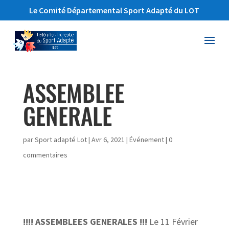
Le Comité Départemental Sport Adapté du LOT
ASSEMBLEE
GENERALE
par
Sport adapté Lot
|
Avr 6, 2021
|
Événement
|
0
commentaires
!!!! ASSEMBLEES GENERALES !!!
Le 11 Février